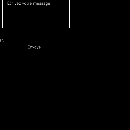
er.
Envoyé