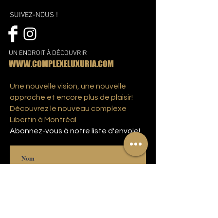
SUIVEZ-NOUS !
UN ENDROIT À DÉCOUVRIR
WWW.COMPLEXELUXURIA.COM
Une nouvelle vision, une nouvelle
approche et encore plus de plaisir!
Découvrez le nouveau complexe
Libertin à Montréal
Abonnez-vous à notre liste d'envoie!
S'abonner