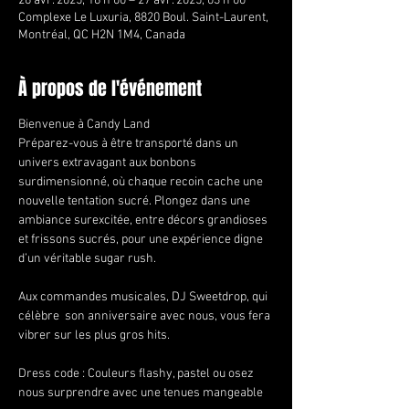
26 avr. 2025, 18 h 00 – 27 avr. 2025, 03 h 00
Complexe Le Luxuria, 8820 Boul. Saint-Laurent,
Montréal, QC H2N 1M4, Canada
À propos de l'événement
Bienvenue à Candy Land 
Préparez-vous à être transporté dans un 
univers extravagant aux bonbons 
surdimensionné, où chaque recoin cache une 
nouvelle tentation sucré. Plongez dans une 
ambiance surexcitée, entre décors grandioses 
et frissons sucrés, pour une expérience digne 
d’un véritable sugar rush.
Aux commandes musicales, DJ Sweetdrop, qui 
célèbre  son anniversaire avec nous, vous fera 
vibrer sur les plus gros hits.
Dress code : Couleurs flashy, pastel ou osez 
nous surprendre avec une tenues mangeable 