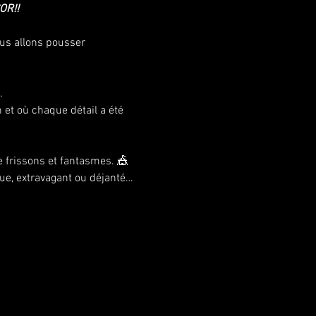
R!! 
ous allons pousser 
.
 et où chaque détail a été 
e frissons et fantasmes. 🎪
ue, extravagant ou déjanté… 