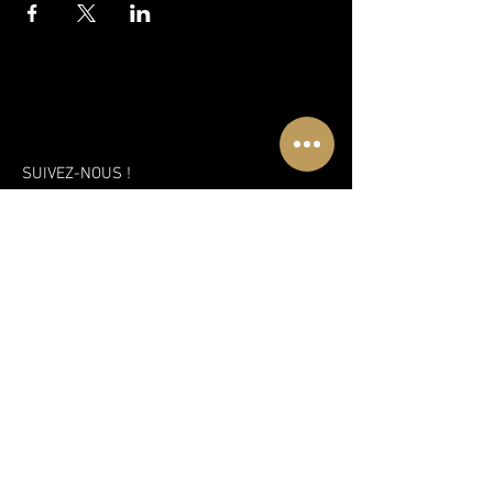
SUIVEZ-NOUS !
UN ENDROIT À DÉCOUVRIR
WWW.COMPLEXELUXURIA.COM
Une nouvelle vision, une nouvelle
approche et encore plus de plaisir!
Découvrez le nouveau complexe
Libertin à Montréal
Abonnez-vous à notre liste d'envoie!