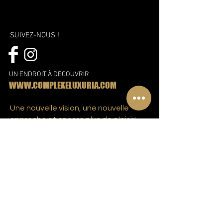
SUIVEZ-NOUS !
UN ENDROIT À DÉCOUVRIR
WWW.COMPLEXELUXURIA.COM
Une nouvelle vision, une nouvelle
approche et encore plus de plaisir!
Découvrez le nouveau complexe
Libertin à Montréal
Abonnez-vous à notre liste d'envoie!