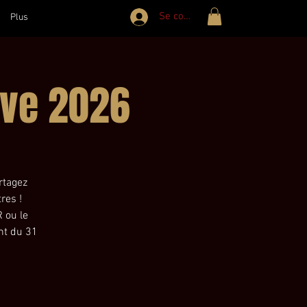
Se connecter
Plus
Eve 2026
rtagez
res !
 ou le
nt du 31