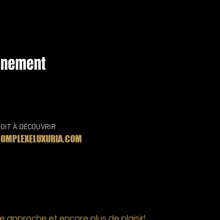
vénement
OIT À DÉCOUVRIR
MPLEXELUXURIA.COM
e approche et encore plus de plaisir!