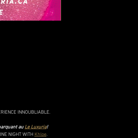
XPÉRIENCE INNOUBLIABLE. 
arquant au 
Le Luxuria
! 
 ONE NIGHT WITH 
Khloe
.