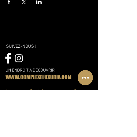
SUIVEZ-NOUS !
UN ENDROIT À DÉCOUVRIR
WWW.COMPLEXELUXURIA.COM
Une nouvelle vision, une nouvelle
approche et encore plus de plaisir!
Découvrez le nouveau complexe
Libertin à Montréal
Abonnez-vous à notre liste d'envoie!