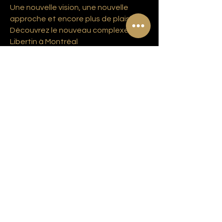
Une nouvelle vision, une nouvelle
approche et encore plus de plaisir!
Découvrez le nouveau complexe
Libertin à Montréal
Abonnez-vous à notre liste d'envoie!
S'abonner
© 2023 Copyright Complexe Luxuria