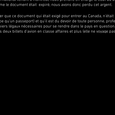
me le document était expiré, nous avons donc perdu cet argent.
r que ce document qui était exigé pour entrer au Canada, n'était
e qu’un passeport) et qu'il est du devoir de toute personne, prof
apiers légaux nécessaires pour se rendre dans le pays en question
 deux billets d'avion en classe affaires et plus (elle ne voyage pas
ntaire de plus de 2300$.
te situation, car nous avions vraiment hâte de la voir mixer au LU
er ce montant supplémentaire. Nous lui avons offert de payer 1 bil
s billets seront remboursés intégralement mais vous serez acce
 les 24 à 48 heures concernant vos billets.
préhension, et nous nous excusons sincèrement pour tous les d