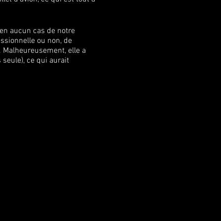
 en aucun cas de notre
essionnelle ou non, de
. Malheureusement, elle a
 seule), ce qui aurait
X. Par principe, il était
let sur 2 à nos frais ce qui
uilis GRATUITEMENT SAMEDI
ésagréments causés.