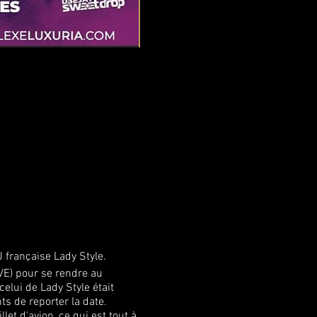
 française Lady Style.
VE) pour se rendre au
elui de Lady Style était
s de reporter la date.
et d'avion, ce qui est tout à