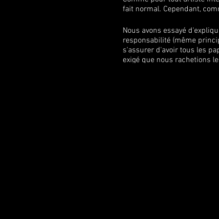
fait normal. Cependant, com
Nous avons essayé d'explique
responsabilité (même princip
s'assurer d'avoir tous les p
exigé que nous rachetions les
représenté un coût suppléme
Nous sommes très déçus de cet
totalement illogique de repay
a été refusé.
Tous ceux qui ont acheté de
SOIR.
Nous vous contacterons dans
Merci à tous pour votre com