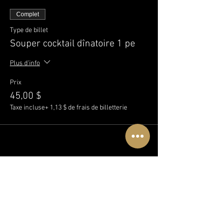
Complet
Type de billet
Souper cocktail dînatoire 1 pe
Plus d'info
Prix
45,00 $
Taxe incluse
+ 1,13 $ de frais de billetterie
Partager cet événement