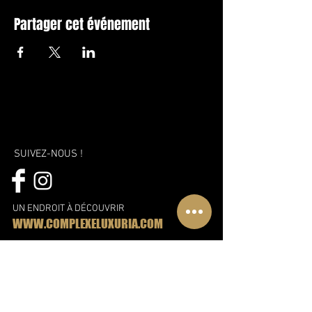
Partager cet événement
SUIVEZ-NOUS !
UN ENDROIT À DÉCOUVRIR
WWW.COMPLEXELUXURIA.COM
Une nouvelle vision, une nouvelle
approche et encore plus de plaisir!
Découvrez le nouveau complexe
Libertin à Montréal