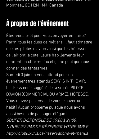
Montréal, QC H2N 1M4, Canada
À propos de l'événement
Êtes-vous prêt pour vous envoyer en l'aire?
Parmi tous les duos de métiers, il faut admettre 
que les pilotes d'avion ainsi que les hôtesses 
de l'air ont la cote. Leurs habillements leur 
donnent un charme fou et ça ne peut que nous 
donner des fantasmes.
Samedi 3 juin on vous attend pour un 
événement très attendu SEXY IS IN THE AIR.
Le dress code suggéré de la soirée PILOTE 
D'AVION (COMMERCIAL OU ARMÉ), HÔTESSE. 
Vous n'avez pas envie de vous trouver un 
habit? Aucun problème puisque nous avons 
aussi besoin de passager élégant.
SOUPER DISPONIBLE DE 19:00 à 21:00. 
N'OUBLIEZ PAS DE RÉSERVER VOTRE TABLE
http://clubluxuria.ca/reservations-et-menus