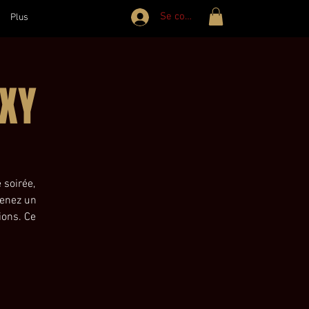
Se connecter
Plus
XY
 soirée,
renez un
ions. Ce