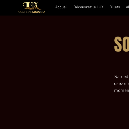
Accueil
Découvrez le LUX
Billets
A
S
Samedi 
osez so
moment 