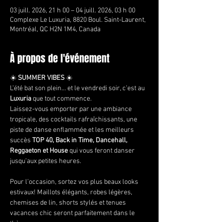
03 juill. 2026, 21 h 00 – 04 juill. 2026, 03 h 00
Complexe Le Luxuria, 8820 Boul. Saint-Laurent,
Montréal, QC H2N 1M4, Canada
À propos de l'événement
☀️ 
SUMMER VIBES
 ☀️
L’été bat son plein… et le vendredi soir, c’est au 
Luxuria
 que tout commence.
Laissez-vous emporter par une ambiance 
tropicale, des cocktails rafraîchissants, une 
piste de danse enflammée et les meilleurs 
succès 
TOP 40, Back in Time, Dancehall, 
Reggaeton et House
 qui vous feront danser 
jusqu’aux petites heures.
Pour l’occasion, sortez vos plus beaux looks 
estivaux! Maillots élégants, robes légères, 
chemises de lin, shorts stylés et tenues 
vacances chic seront parfaitement dans le 