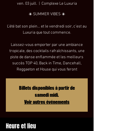
ven. 03 juill.
  |  
Complexe Le Luxuria
☀️ SUMMER VIBES ☀️
L’été bat son plein… et le vendredi soir, c’est au
Luxuria que tout commence.
Laissez-vous emporter par une ambiance
tropicale, des cocktails rafraîchissants, une
piste de danse enflammée et les meilleurs
succès TOP 40, Back in Time, Dancehall,
Reggaeton et House qui vous feront
Billets disponibles à partir de
samedi midi.
Voir autres événements
Heure et lieu