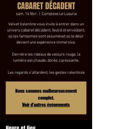
CABARET DÉCADENT
sam. 14 févr.
  |  
Complexe Le Luxuria
Velvet Valentine vous invite à entrer dans un
univers cabaret décadent, feutré et envoûtant,
où les fantasmes sont assuméset où le désir
devient une expérience immersive.
Derrière les rideaux de velours rouge, la
lumière est chaude, dorée, caressante.
Les regards s’attardent, les gestes ralentisse
Nous sommes malheureusement
complet.
Voir d'autres événements
Heure et lieu