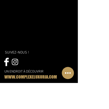
SUIVEZ-NOUS !
UN ENDROIT À DÉCOUVRIR
WWW.COMPLEXELUXURIA.COM
Une nouvelle vision, une nouvelle
approche et encore plus de plaisir!
Découvrez le nouveau complexe
Libertin à Montréal