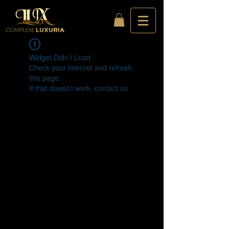
Widget Didn’t Load
Check your internet and refresh
this page.
If that doesn’t work, contact us.