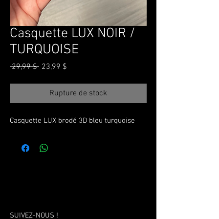
Casquette LUX NOIR /
TURQUOISE
Prix
Prix
 29,99 $ 
23,99 $
original
promotionnel
Rupture de stock
Casquette LUX brodé 3D bleu turquoise
SUIVEZ-NOUS !